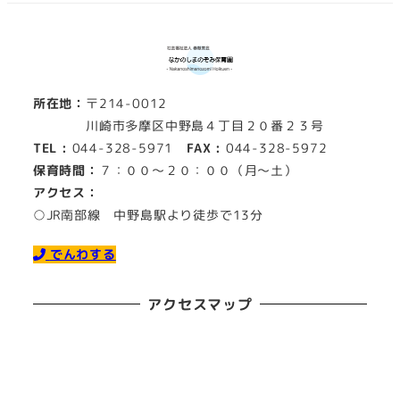
の
ペ
ー
所在地：
〒214-0012
ジ
川崎市多摩区中野島４丁目２０番２３号
送
TEL :
044-328-5971
FAX :
044-328-5972
保育時間：
７：００～２０：００（月～土）
り
アクセス：
○JR南部線 中野島駅より徒歩で13分
でんわする
アクセスマップ