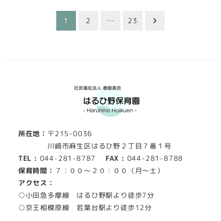
投
1
2
…
23
稿
の
ペ
ー
ジ
所在地：
〒215-0036
送
川崎市麻生区はるひ野２丁目７番１号
TEL :
044-281-8787
FAX :
044-281-8788
り
保育時間：
７：００～２０：００（月～土）
アクセス：
○小田急多摩線 はるひ野駅より徒歩7分
○京王相模原線 若葉台駅より徒歩12分